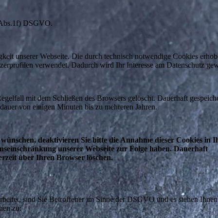
.6 Abs.1f) DSGVO.
higkeit unserer Webseite. Die durch technisch notwendige Cookies erho
zerprofilen verwendet. Dadurch wird Ihr Interesse am Datenschutz gew
gelfall mit dem Schließen des Browsers gelöscht. Dauerhaft gespeich
dauer von einigen Minuten bis zu mehreren Jahren.
t wünschen, deaktivieren Sie bitte die Annahme dieser Cookies in 
onseinschränkung unserer Webseite zur Folge haben. Dauerhaft
erzeit über Ihren Browser löschen.
beitet, sind Sie Betroffener im Sinne der DSGVO und es stehen Ihnen
hen zu: