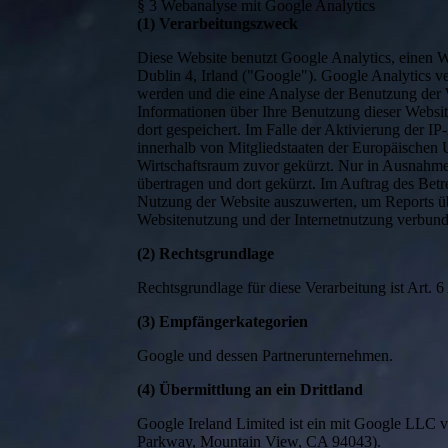
§ 3 Webanalyse mit Google Analytics
(1) Verarbeitungszweck
Diese Website benutzt Google Analytics, einen 
Dublin 4, Irland ("Google"). Google Analytics v
werden und die eine Analyse der Benutzung der 
Informationen über Ihre Benutzung dieser Websi
dort gespeichert. Im Falle der Aktivierung der 
innerhalb von Mitgliedstaaten der Europäischen
Wirtschaftsraum zuvor gekürzt. Nur in Ausnahme
übertragen und dort gekürzt. Im Auftrag des Betr
Nutzung der Website auszuwerten, um Reports üb
Websitenutzung und der Internetnutzung verbund
(2) Rechtsgrundlage
Rechtsgrundlage für diese Verarbeitung ist Art.
(3) Empfängerkategorien
Google und dessen Partnerunternehmen.
(4) Übermittlung an ein Drittland
Google Ireland Limited ist ein mit Google LLC
Parkway, Mountain View, CA 94043).