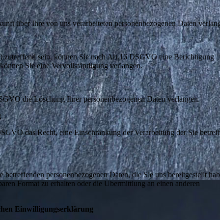
ft über Ihre von uns verarbeiteten personenbezogenen Daten verlan
r) zutreffend sein, können Sie nach Art.16 DSGVO eine Berichtigung
, können Sie eine Vervollständigung verlangen.
DSGVO die Löschung Ihrer personenbezogenen Daten verlangen.
g
SGVO das Recht, eine Einschränkung der Verarbeitung der Sie betref
betreffenden personenbezogenen Daten, die Sie uns bereitgestellt hab
baren Format zu erhalten oder die Übermittlung an einen anderen
chen Einwilligungserklärung