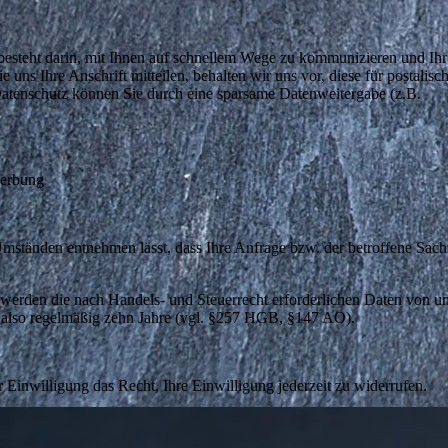
g besteht darin, mit Ihnen auf schnellem Wege zu kommunizieren und Ihr
ns Ihre Anschrift mitteilen, behalten wir uns vor, diese für postalisc
atenschutz können Sie durch eine sparsame Datenweitergabe (z.B.
werbung
mständen entnehmen lässt, dass Ihre Anfrage bzw. der betroffene Sach
 werden die nach Handels- und Steuerrecht erforderlichen Daten von un
, also regelmäßig zehn Jahre (vgl. §257 HGB, §147 AO).
r Einwilligung das Recht, Ihre Einwilligung jederzeit zu widerrufen.