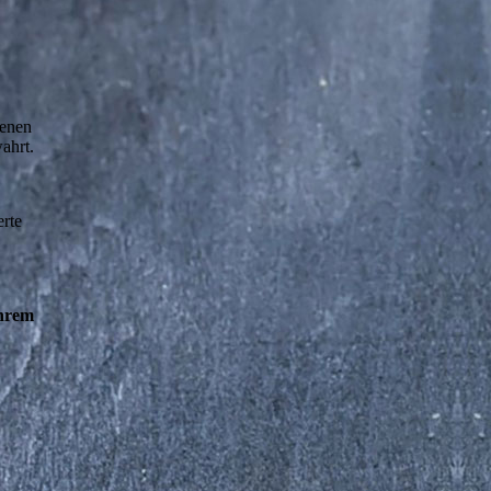
benen
ahrt.
erte
Ihrem