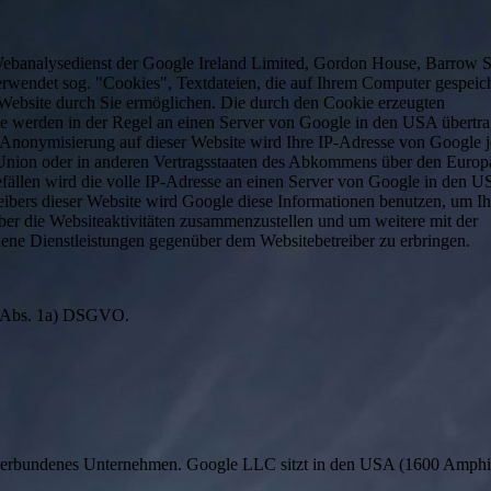
Webanalysedienst der Google Ireland Limited, Gordon House, Barrow St
erwendet sog. "Cookies", Textdateien, die auf Ihrem Computer gespeic
Website durch Sie ermöglichen. Die durch den Cookie erzeugten
te werden in der Regel an einen Server von Google in den USA übertr
IP-Anonymisierung auf dieser Website wird Ihre IP-Adresse von Google 
 Union oder in anderen Vertragsstaaten des Abkommens über den Europ
fällen wird die volle IP-Adresse an einen Server von Google in den 
eibers dieser Website wird Google diese Informationen benutzen, um Ih
er die Websiteaktivitäten zusammenzustellen und um weitere mit der
ene Dienstleistungen gegenüber dem Websitebetreiber zu erbringen.
 6 Abs. 1a) DSGVO.
 verbundenes Unternehmen. Google LLC sitzt in den USA (1600 Amphi