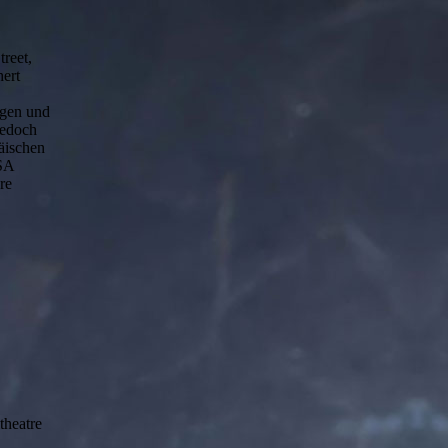
reet,
hert
agen und
jedoch
äischen
USA
re
theatre