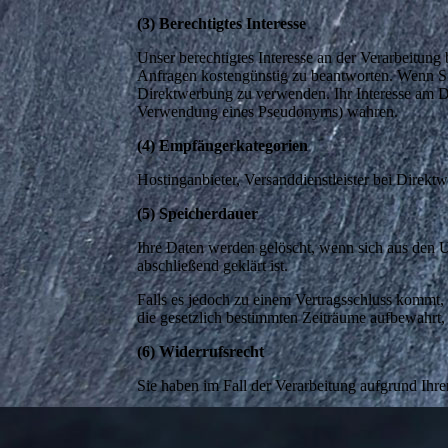
(3) Berechtigtes Interesse
Unser berechtigtes Interesse an der Verarbeitun
Anfragen kostengünstig zu beantworten. Wenn Sie u
Direktwerbung zu verwenden. Ihr Interesse am D
Verwendung eines Pseudonyms) wahren.
(4) Empfängerkategorien
Hostinganbieter, Versanddienstleister bei Direkt
(5) Speicherdauer
Ihre Daten werden gelöscht, wenn sich aus den U
abschließend geklärt ist.
Falls es jedoch zu einem Vertragsschluss kommt,
die gesetzlich bestimmten Zeiträume aufbewahrt
(6) Widerrufsrecht
Sie haben im Fall der Verarbeitung aufgrund Ihre