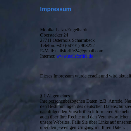
Impressum
Monika Latza-Engelhardt
Oberstacker 24
27711 Osterholz-Scharmbeck
Telefon: +49 (04791) 908252
E-Mail: nailsforlife24@gmail.com
Internet:
www.nailsforlife.de
Dieses Impressum wurde erstellt und wird aktuali
§ 1 Allgemeines
Ihre personenbezogenen Daten (z.B. Anrede, Na
den Bestimmungen des deutschen Datenschutzrech
nachfolgenden Vorschriften informieren Sie neb
auch über Ihre Rechte und den Verantwortlichen 
unsere Websites. Falls Sie über Links auf unseren 
über den jeweiligen Umgang mit Ihren Daten.