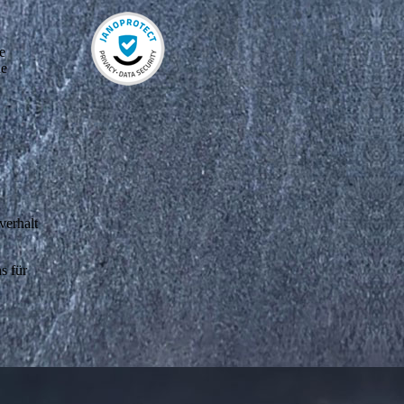
e
he
verhalt
s für