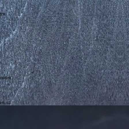
gen.
fenden
en, in