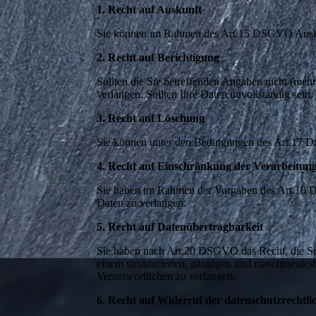
1. Recht auf Auskunft
Sie können im Rahmen des Art.15 DSGVO Auskun
2. Recht auf Berichtigung
Sollten die Sie betreffenden Angaben nicht (meh
verlangen. Sollten Ihre Daten unvollständig sein
3. Recht auf Löschung
Sie können unter den Bedingungen des Art.17 
4. Recht auf Einschränkung der Verarbeitun
Sie haben im Rahmen der Vorgaben des Art.18 D
Daten zu verlangen.
5. Recht auf Datenübertragbarkeit
Sie haben nach Art.20 DSGVO das Recht, die Sie 
einem strukturierten, gängigen und maschinenles
Verantwortlichen zu verlangen.
6. Recht auf Widerruf der datenschutzrechtli