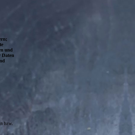
ern;
te
en und
r Daten
und
in bzw.