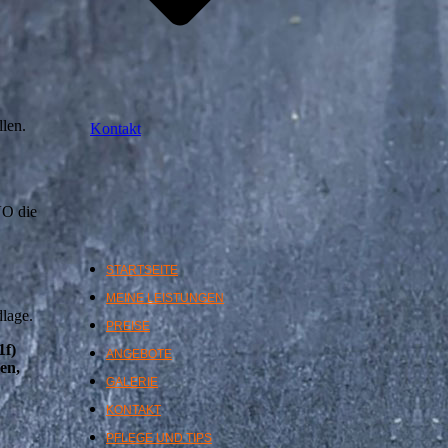
llen.
Kontakt
VO die
STARTSEITE
MEINE LEISTUNGEN
dlage.
PREISE
1f)
ANGEBOTE
en,
GALERIE
KONTAKT
PFLEGE UND TIPS