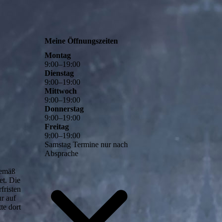
Meine Öffnungszeiten
Montag
9
:
00
–
19
:
00
Dienstag
9
:
00
–
19
:
00
Mittwoch
9
:
00
–
19
:
00
Donnerstag
9
:
00
–
19
:
00
Freitag
9
:
00
–
19
:
00
Samstag Termine nur nach
Absprache
gemäß
et. Die
fristen
r auf
te dort